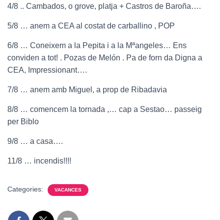
4/8 .. Cambados, o grove, platja + Castros de Baroña….
5/8 … anem a CEA al costat de carballino , POP
6/8 … Coneixem a la Pepita i a la Mªangeles… Ens
conviden a tot! . Pozas de Melón . Pa de forn da Digna a
CEA, Impressionant….
7/8 … anem amb Miguel, a prop de Ribadavia
8/8 … comencem la tornada ,… cap a Sestao… passeig
per Biblo
9/8 … a casa….
11/8 … incendis!!!!
Categories:
VACANCES