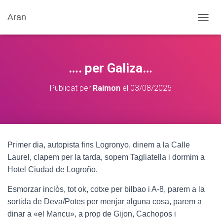
Aran
C
A
N
V
I
…. per Galiza…
A
L
Publicat per
Raimon
el
03/08/2025
A
N
A
V
E
G
Primer dia, autopista fins Logronyo, dinem a la Calle
A
C
Laurel, clapem per la tarda, sopem Tagliatella i dormim a
I
Hotel Ciudad de Logroño.
Ó
Esmorzar inclòs, tot ok, cotxe per bilbao i A-8, parem a la
sortida de Deva/Potes per menjar alguna cosa, parem a
dinar a «el Mancu», a prop de Gijon, Cachopos i