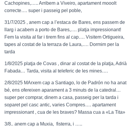
Cachopines,….. Arribem a Viveiro, apartament mooolt
correcte…. super i passeig pel poble,
31/7/2025 , anem cap a l’estaca de Bares, ens passem de
llarg i acabem a porto de Bares,…. platja impressionant!
Fem la visita al far i tirem fins al cap…. Visitem Ortigueira,
tapes al costat de la terraza de Laura,…. Dormim per la
tarda
1/8/2025 platja de Covas , dinar al costat de la platja, Adrià
Fabada… Tarda, visita al teleferic de les mines….
2/8/2025 MArxem cap a Santiago, lo de Padrón no ha anat
bé, ens ofereixen aparament a 3 minuts de la catedral…
super per comprar, dinem a casa, passeig per la tarda i
soparet pel casc antic, varies Compres…. apartament
impressionant , cua de les braves? Massa cua a «La Tita»
3/8.. anem cap a Muxia, fisterra, i …..