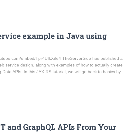
ervice example in Java using
youtube.com/embed/Tpr4UfkX9e4 TheServerSide has published a
web service design, along with examples of how to actually create
 Data APIs. In this JAX-RS tutorial, we will go back to basics by
ST and GraphQL APIs From Your