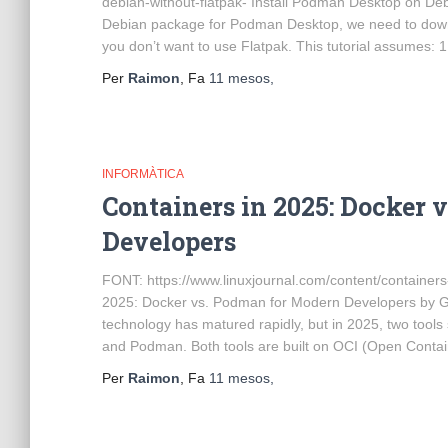
debian-without-flatpak- Install Podman Desktop on Debi
Debian package for Podman Desktop, we need to download
you don’t want to use Flatpak. This tutorial assumes
Per
Raimon
, Fa
11 mesos
,
INFORMÀTICA
Containers in 2025: Docker
Developers
FONT: https://www.linuxjournal.com/content/containe
2025: Docker vs. Podman for Modern Developers by Ge
technology has matured rapidly, but in 2025, two tools
and Podman. Both tools are built on OCI (Open Contain
Per
Raimon
, Fa
11 mesos
,