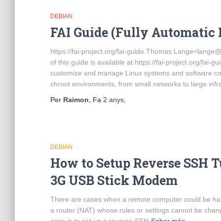
DEBIAN
FAI Guide (Fully Automatic I
https://fai-project.org/fai-guide Thomas Lange<lange
of this guide is available at https://fai-project.org/fai-gu
customize and manage Linux systems and software con
chroot environments, from small networks to large infr
Per
Raimon
, Fa
2 anys
,
DEBIAN
How to Setup Reverse SSH T
3G USB Stick Modem
There are cases when a remote computer could be hard
a router (NAT) whose rules or settings cannot be change