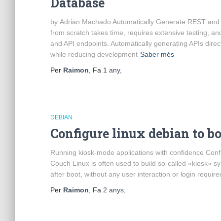
Database
by Adrian Machado Automatically Generate REST and 
from scratch takes time, requires extensive testing, 
and API endpoints. Automatically generating APIs dire
while reducing development
Saber més
Per
Raimon
, Fa
1 any
,
DEBIAN
Configure linux debian to bo
Running kiosk-mode applications with confidence Config
Couch Linux is often used to build so-called «kiosk» syst
after boot, without any user interaction or login requir
Per
Raimon
, Fa
2 anys
,