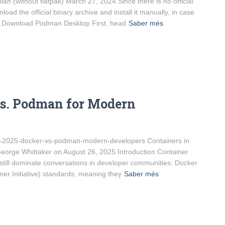
an (without flatpak) March 27, 2024 Since there is no official
 the official binary archive and install it manually, in case
: 1.Download Podman Desktop First, head
Saber més
 vs. Podman for Modern
rs-2025-docker-vs-podman-modern-developers Containers in
orge Whittaker on August 26, 2025 Introduction Container
 still dominate conversations in developer communities: Docker
er Initiative) standards, meaning they
Saber més