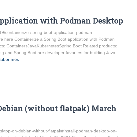
 application with Podman Desktop
19/containerize-spring-boot-application-podman-
e here Containerize a Spring Boot application with Podman
ics: ContainersJavaKubernetesSpring Boot Related products:
 and Spring Boot are developer favorites for building Java
Saber més
Debian (without flatpak) March
esktop-on-debian-without-flatpak#install-podman-desktop-on-