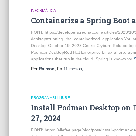
INFORMÀTICA
Containerize a Spring Boot
FONT: https://developers.redhat.com/articles/2023/10/
desktop#running_the_containerized_application You ar
Desktop October 19, 2023 Cedric Clyburn Related top
Podman DesktopRed Hat Enterprise Linux Share: Spring
applications that run in the cloud. Spring is known for
Per
Raimon
, Fa
11 mesos
,
PROGRAMARI LLIURE
Install Podman Desktop on 
27, 2024
FONT: https://aliefee.page/blog/post/install-podman-d